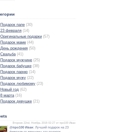
тегории
Подарок папе
(30)
23 февраля
(14)
Оригинальные подарки
(57)
Подарок маме
(44)
День рождения
(50)
Свадьба
(41)
Подарок мужчине
(25)
Подарок бабушке
(38)
Подарок парню
(14)
Подарок мужу
(22)
Подарок любимому
(23)
Новый год
(62)
8 марта
(16)
Подарок девушке
(21)
ets
Вторник 22nd, Ноябрь 2016 02:27 от про100 Иван
@
про100 Иван
: Лучший подарок на 23
февраля от женщины это подарок,