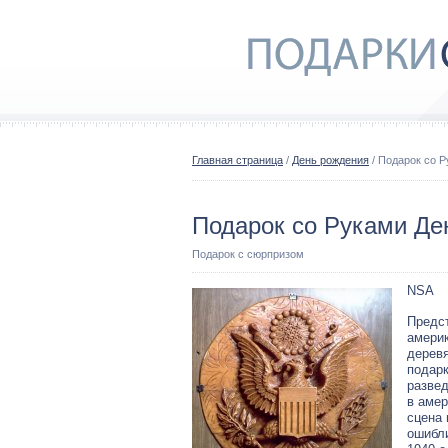
Главная страница
/
День рождения
/ Подарок со 
Подарок со Руками Де
Подарок с сюрпризом
NSA
Предст
амери
деревя
подарк
развед
в амер
сцена 
ошибли