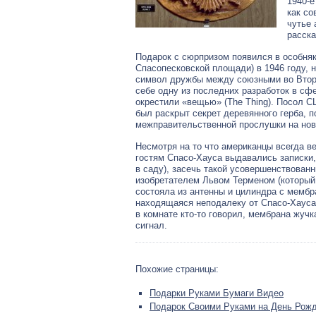
1940-е
как со
чутье 
расска
Подарок с сюрпризом появился в особня
Спасопесковской площади) в 1946 году, н
символ дружбы между союзными во Втор
себе одну из последних разработок в с
окрестили «вещью» (The Thing). Посол С
был раскрыт секрет деревянного герба, 
межправительственной прослушки на нов
Несмотря на то что американцы всегда в
гостям Спасо-Хауса выдавались записки
в саду), засечь такой усовершенствован
изобретателем Львом Терменом (который
состояла из антенны и цилиндра с мембр
находящаяся неподалеку от Спасо-Хауса 
в комнате кто-то говорил, мембрана жуч
сигнал.
Похожие страницы:
Подарки Руками Бумаги Видео
Подарок Своими Руками на День Рож