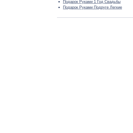
Подарок Руками 1 Год Свадьбы
Подарок Руками Подруге Легкие