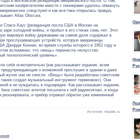
 годы в московской резиденции американского посла. О том,
ветским изобретателям вместе с пионерами удалось обмануть
американских спецслужб и как все-таки открылась правда,
зывает Atlas Obscura.
Ори
ке Спасо-Хаус (резиденция посла США в Москве на
а заре холодной войны, и пробыл в его стенах семь лет. Этот
ую мировую войну державами на самом деле содержал в
фере прослушивающих устройств, которую американцы
ША Джордж Кеннан, во время службы которого в 1952 году и
потом вспоминал, что «вещь» перенесла «искусство
ый технологический уровень».
Нов
ели себя осмотрительно (как рассказывает издание, всем
Рук
, предупреждающие о возможной прослушке в здании и даже
ный жучок они не смогли. «Вещь» была разработана советским
 также создал музыкальный инструмент терменвокс). Она
аной и не нуждалась в подзарядке. Как рассказывает издание,
база советских агентов посылала к ней радиосигнал, и когда
ка резонировала, и прибор отражал обратно уже измененный
Под
Ро
Источник: republic.ru
дения