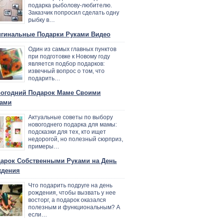
подарка рыболову-любителю.
Заказчик попросил сделать одну
рыбку в…
гинальные Подарки Руками Видео
Один из самых главных пунктов
при подготовке к Новому году
является подбор подарков:
извечный вопрос о том, что
подарить…
огодний Подарок Маме Своими
ами
Актуальные советы по выбору
новогоднего подарка для мамы:
подсказки для тех, кто ищет
недорогой, но полезный сюрприз,
примеры…
арок Собственными Руками на День
ждения
Что подарить подруге на день
рождения, чтобы вызвать у нее
восторг, а подарок оказался
полезным и функциональным? А
если…