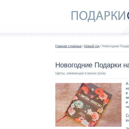
Главная страница
/
Новый год
/ Новогодние Пода
Новогодние Подарки н
Цветы, оживающие в ваших руках
А
н
в
м
и
ч
С
к