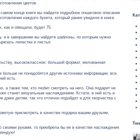
зготовления цветов.
 самом конце книги вы найдете подробное пошаговое описание
Ка
зготовления каждого букета, который ранее увидели в книге.
х, как и обещали, будет 75.
у, и в завершении вы найдете шаблоны, по которым нужно
ырезать лепестки и листья.
льству, высококлассное: большой формат, мелованная
м больше не понадобятся другие источники информации, все
ней есть.
о, а также тем, кто любит смотреть на него. Она подарит не
кже станет визуальным наслаждением. Кстати, в ней есть и
е даже детям, так что отлично подойдет и для творчества с
 советую присмотреть в качестве подарка вашим друзьям,
Twe
то своими руками, то приобрела бы ее в качестве наслаждения
омендую!