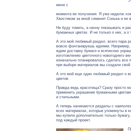
Э
меня с
момента ее получения. Я уже неделю хожу
Хвостиком за мной семенит Сонька и ее 
Не буду томить, а начну показывать и ра
бумажных цветах. И не только о них, а о
А это мой любимый раздел, всего пара р
вовсю фонтанируешь идеями. Например, 
ждем доставку бумаги и всяческих украш
изготовлению цветочного новогоднего вен
изначально планировалось сделать все п
при выборе материалов мы создали свой 
А это мой еще один любимый раздел о вс
цветов.
Правда ведь красотища? Сразу просто ма
применить украшение бумажными цветами.
и стильными.
А теперь начинаются разделы с наиполе
всех материалах, которые упомянуты в кн
мы купили дополнительно только бумагу
под каждый проект.
П