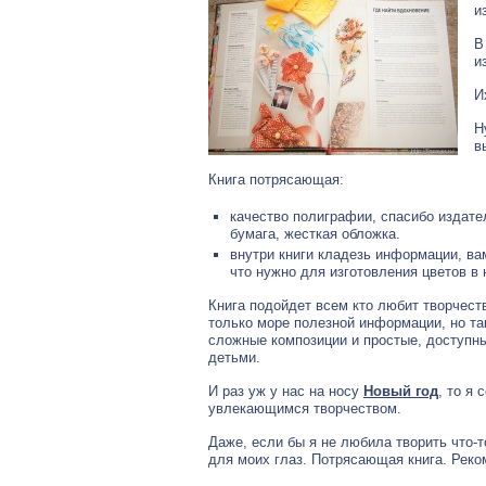
и
В
и
И
Н
в
Книга потрясающая:
качество полиграфии, спасибо издате
бумага, жесткая обложка.
внутри книги кладезь информации, ва
что нужно для изготовления цветов в 
Книга подойдет всем кто любит творчеств
только море полезной информации, но та
сложные композиции и простые, доступны
детьми.
И раз уж у нас на носу
Новый год
, то я
увлекающимся творчеством.
Даже, если бы я не любила творить что-
для моих глаз. Потрясающая книга. Рек