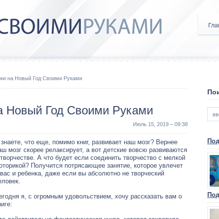
Гла
рки на Новый Год Своими Руками
Пои
а Новый Год Своими Руками
Июль 15, 2019 – 09:38
Под
 знаете, что еще, помимо книг, развивает наш мозг? Вернее
аш мозг скорее релаксирует, а вот детские вовсю развиваются
 творчестве. А что будет если соединить творчество с мелкой
оторикой? Получится потрясающее занятие, которое увлечет
 вас и ребенка, даже если вы абсолютно не творческий
еловек.
Под
егодня я, с огромным удовольствием, хочу рассказать вам о
ниге: