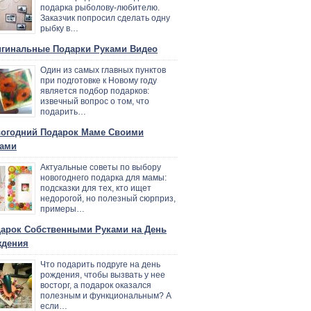
подарка рыболову-любителю.
Заказчик попросил сделать одну
рыбку в…
гинальные Подарки Руками Видео
Один из самых главных пунктов
при подготовке к Новому году
является подбор подарков:
извечный вопрос о том, что
подарить…
огодний Подарок Маме Своими
ами
Актуальные советы по выбору
новогоднего подарка для мамы:
подсказки для тех, кто ищет
недорогой, но полезный сюрприз,
примеры…
арок Собственными Руками на День
ждения
Что подарить подруге на день
рождения, чтобы вызвать у нее
восторг, а подарок оказался
полезным и функциональным? А
если…