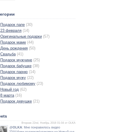
тегории
Подарок папе
(30)
23 февраля
(14)
Оригинальные подарки
(57)
Подарок маме
(44)
День рождения
(50)
Свадьба
(41)
Подарок мужчине
(25)
Подарок бабушке
(38)
Подарок парню
(14)
Подарок мужу
(22)
Подарок любимому
(23)
Новый год
(62)
8 марта
(16)
Подарок девушке
(21)
ets
Вторник 22nd, Ноябрь 2016 01:04 от OLKA
@
OLKA
: Мне понравилось видео
"DIY:Идеи подарков/упаковки на Новый год