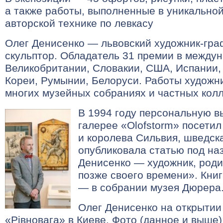
а также работы, выполненные в уникально
авторской технике по левкасу
Олег Денисенко — львовский художник-гра
скульптор. Обладатель 31 премии в между
Великобритании, Словакии, США, Испании, 
Кореи, Румынии, Белоруси. Работы художни
многих музейных собраниях и частных колл
В 1994 году персональную в
галерее «Olofstorm» посетил
и королева Сильвия, шведск
опубликовала статью под на
Денисенко — художник, роди
позже своего времени». Книг
— в собрании музея Дюрера
Олег Денисенко на открытии
«Рівновага» в Киеве. Фото (данное и выше