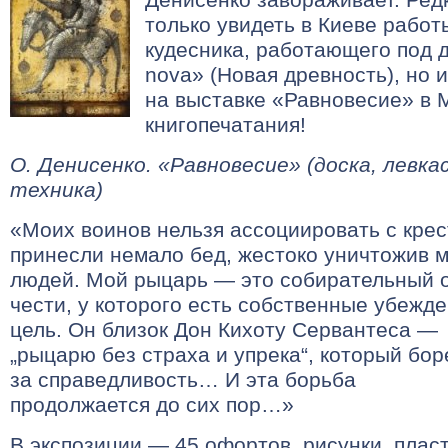
только увидеть в Киеве работ
кудесника, работающего под д
nova» (Новая древность), но 
на выставке «Равновесие» в 
книгопечатания!
О. Денисенко. «Равновесие» (доска, левка
техника)
«Моих воинов нельзя ассоциировать с кре
принесли немало бед, жестоко уничтожив 
людей. Мой рыцарь — это собирательный о
чести, у которого есть собственные убежд
цель.
Он близок Дон Кихоту Сервантеса —
„рыцарю без страха и упрека“, который бор
за справедливость… И эта борьба
продолжается до сих пор…»
В экспозиции — 45 офортов, рисунки, пласт