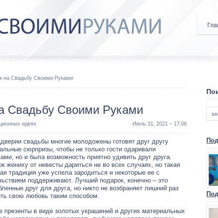
Гла
к на Свадьбу Своими Руками
Пои
а Свадьбу Своими Руками
иционных идеях
Июль 31, 2021 – 17:06
Под
дверии свадьбы многие молодожены готовят друг другу
альные сюрпризы, чтобы не только гости одаривали
ами, но и была возможность приятно удивить друг друга.
к жениху от невесты дариться не во всех случаях, но такая
ая традиция уже успела зародиться и некоторые ее с
ьствием поддерживают. Лучший подарок, конечно – это
ленные друг для друга, но никто не возбраняет лишний раз
Под
ть свою любовь таким способом.
е презенты в виде золотых украшений и других материальных