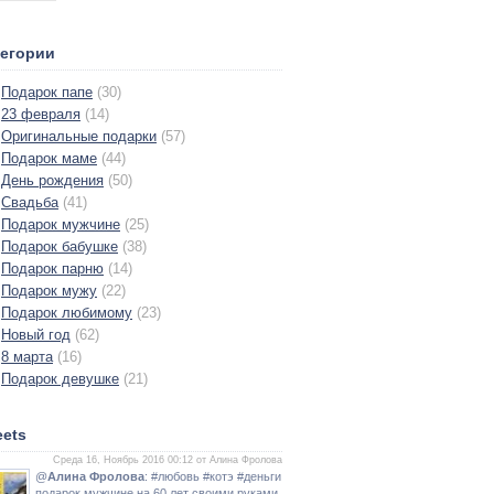
тегории
Подарок папе
(30)
23 февраля
(14)
Оригинальные подарки
(57)
Подарок маме
(44)
День рождения
(50)
Свадьба
(41)
Подарок мужчине
(25)
Подарок бабушке
(38)
Подарок парню
(14)
Подарок мужу
(22)
Подарок любимому
(23)
Новый год
(62)
8 марта
(16)
Подарок девушке
(21)
ets
Среда 16, Ноябрь 2016 00:12 от Алина Фролова
@
Алина Фролова
: #любовь #котэ #деньги
подарок мужчине на 60 лет своими руками