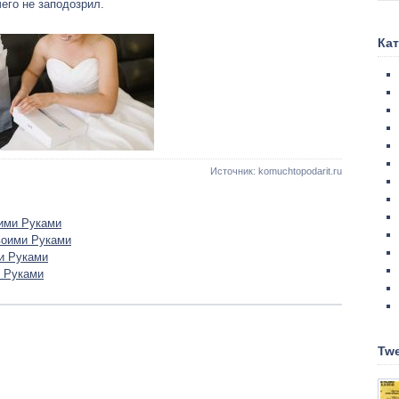
чего не заподозрил.
Ка
Источник: komuchtopodarit.ru
ими Руками
воими Руками
и Руками
 Руками
Twe