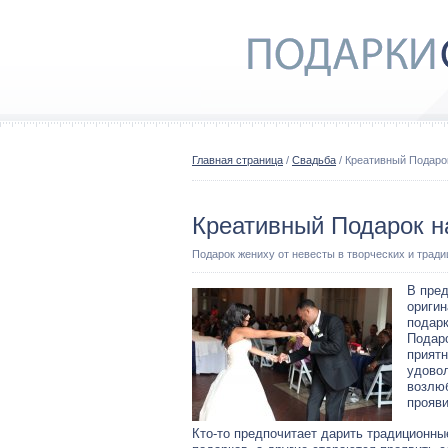
Главная страница
/
Свадьба
/ Креативный Подаро
Креативный Подарок н
Подарок жениху от невесты в творческих и трад
В пред
оригин
подарк
Подаро
приятн
удовол
возлюб
прояви
Кто-то предпочитает дарить традиционны