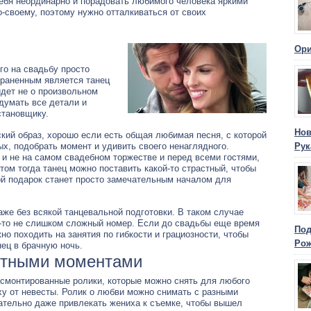
себя неординарно и порадовать любимого человека яркими
-своему, поэтому нужно отталкиваться от своих
Ори
о на свадьбу просто
траненным является танец
идет не о произвольном
думать все детали и
становщику.
Нов
кий образ, хорошо если есть общая любимая песня, с которой
, подобрать момент и удивить своего ненаглядного.
Рук
и не на самом свадебном торжестве и перед всеми гостями,
этом тогда танец можно поставить какой-то страстный, чтобы
ой подарок станет просто замечательным началом для
же без всякой танцевальной подготовки. В таком случае
-то не слишком сложный номер. Если до свадьбы еще время
Под
но походить на занятия по гибкости и грациозности, чтобы
Ро
ец в брачную ночь.
ятными моментами
 смонтированные ролики, которые можно снять для любого
иху от невесты. Ролик о любви можно снимать с разными
ательно даже привлекать жениха к съемке, чтобы вышел