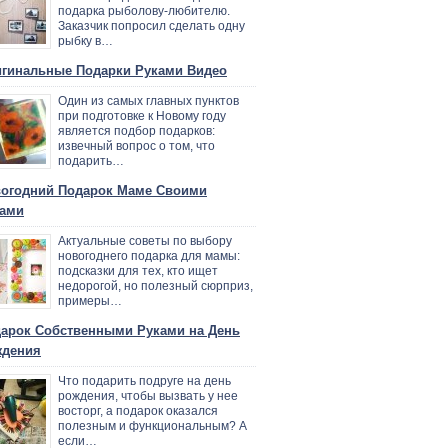
подарка рыболову-любителю.
Заказчик попросил сделать одну
рыбку в…
гинальные Подарки Руками Видео
Один из самых главных пунктов
при подготовке к Новому году
является подбор подарков:
извечный вопрос о том, что
подарить…
огодний Подарок Маме Своими
ами
Актуальные советы по выбору
новогоднего подарка для мамы:
подсказки для тех, кто ищет
недорогой, но полезный сюрприз,
примеры…
арок Собственными Руками на День
ждения
Что подарить подруге на день
рождения, чтобы вызвать у нее
восторг, а подарок оказался
полезным и функциональным? А
если…