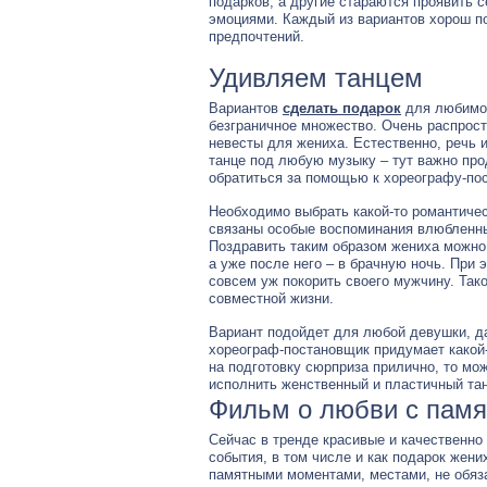
подарков, а другие стараются проявить 
эмоциями. Каждый из вариантов хорош по
предпочтений.
Удивляем танцем
Вариантов
сделать подарок
для любимог
безграничное множество. Очень распрос
невесты для жениха. Естественно, речь 
танце под любую музыку – тут важно про
обратиться за помощью к хореографу-по
Необходимо выбрать какой-то романтичес
связаны особые воспоминания влюбленных
Поздравить таким образом жениха можно 
а уже после него – в брачную ночь. При 
совсем уж покорить своего мужчину. Так
совместной жизни.
Вариант подойдет для любой девушки, да
хореограф-постановщик придумает какой
на подготовку сюрприза прилично, то мож
исполнить женственный и пластичный тан
Фильм о любви с пам
Сейчас в тренде красивые и качественно
события, в том числе и как подарок жен
памятными моментами, местами, не обяз